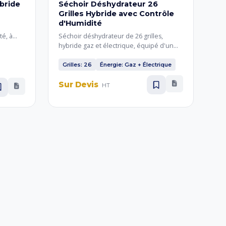
bride
Séchoir Déshydrateur 26
Grilles Hybride avec Contrôle
d'Humidité
té, à
Séchoir déshydrateur de 26 grilles,
hybride gaz et électrique, équipé d'un
ge des
contrôle de l'humidité et entièrement en
 la
acier inoxydable. Le contrôle d'humidité
Grilles: 26
Énergie: Gaz + Électrique
rgie
assure un séchage précis et optimal des
Sur Devis
fruits et herbes aromatiques.
HT