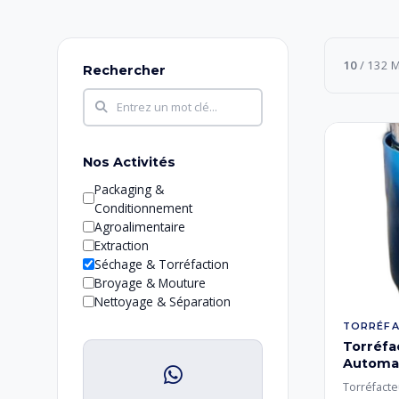
10
/ 132 
Rechercher
Nos Activités
Packaging &
Conditionnement
Agroalimentaire
Extraction
Séchage & Torréfaction
Broyage & Mouture
Nettoyage & Séparation
TORRÉF
Torréfa
Automa
Torréfacte