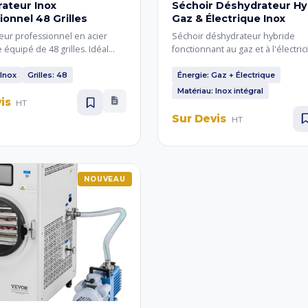
ateur Inox
Séchoir Déshydrateur Hy
ionnel 48 Grilles
Gaz & Électrique Inox
ur professionnel en acier
Séchoir déshydrateur hybride
 équipé de 48 grilles. Idéal
fonctionnant au gaz et à l'électrici
unités de production moyennes
conception entièrement en acier
t un séchage régulier et de
inoxydable. Conçu pour le sécha
 Inox
Grilles: 48
Énergie: Gaz + Électrique
s fruits, légumes et herbes
fruits et herbes aromatiques avec
Matériau: Inox intégral
vis
es.
flexibilité de deux sources d'éne
HT
pour optimiser les coûts.
Sur Devis
HT
NOUVEAU