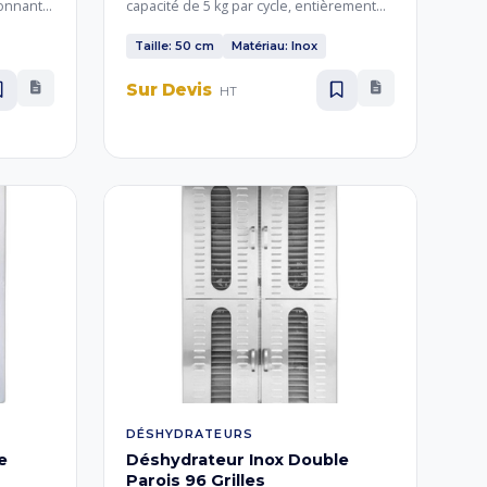
ionnant
capacité de 5 kg par cycle, entièrement
 kg ou
en acier inoxydable et fonctionnant au
éfaction
gaz. Parfait pour les petites unités de
Taille: 50 cm
Matériau: Inox
 secs
torréfaction de café, de graines et de
Sur Devis
 un
fruits secs.
HT
DÉSHYDRATEURS
e
Déshydrateur Inox Double
Parois 96 Grilles