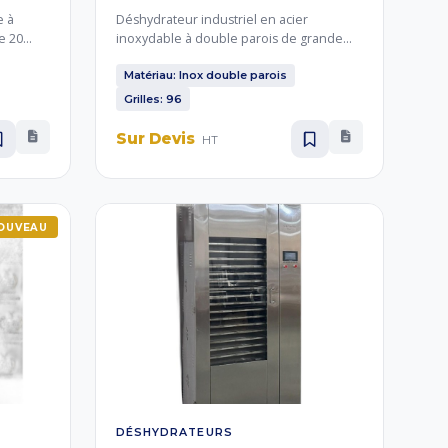
e à
Déshydrateur industriel en acier
e 20
inoxydable à double parois de grande
timise la
capacité avec 96 grilles. Conçu pour le
antit
séchage à l'échelle industrielle de
Matériau: Inox double parois
 séchage
grandes quantités de fruits, légumes,
Grilles: 96
 herbes.
plantes aromatiques et médicinales.
Sur Devis
HT
OUVEAU
DÉSHYDRATEURS