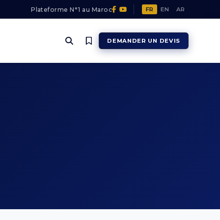
Plateforme N°1 au Maroc
FR
EN
AR
DEMANDER UN DEVIS
SÉCHAGE & TORRÉFACTION
Séchage & Torréfaction
EXTRACTION DES HUILES
Extraction des huiles