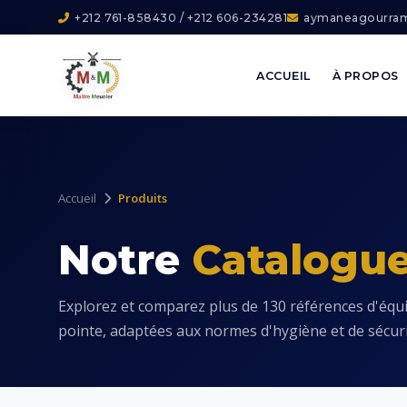
+212 761-858430 / +212 606-234281
aymaneagourra
ACCUEIL
À PROPOS
Accueil
Produits
PRODUITS
Packaging & Co
Notre
Catalogu
Explorez et comparez plus de 130 références d'équ
pointe, adaptées aux normes d'hygiène et de sécuri
BROYAGE & MOUTU
Broyage & Mout