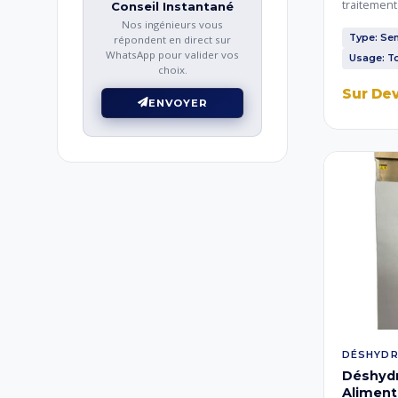
traitement
Conseil Instantané
l'extractio
Nos ingénieurs vous
torréfactio
Type: Se
répondent en direct sur
pressage e
WhatsApp pour valider vos
Usage: To
choix.
Convient à
céréales, c
Sur De
ENVOYER
DÉSHYD
Déshydr
Alimenta