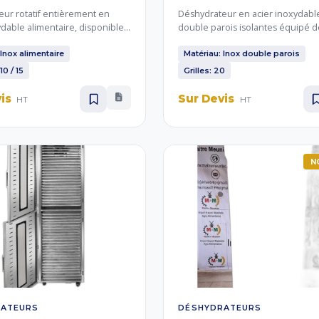
ur rotatif entièrement en
Déshydrateur en acier inoxydabl
ydable alimentaire, disponible
double parois isolantes équipé d
5 plateaux. La rotation des
grilles. L'isolation double paroi op
assure un séchage homogène
consommation énergétique et gar
 Inox alimentaire
Matériau: Inox double parois
, légumes, herbes aromatiques
une température stable pour un
10 / 15
Grilles: 20
 médicinales.
de qualité des fruits, légumes et
vis
Sur Devis
HT
HT
N
RATEURS
DÉSHYDRATEURS