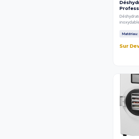
Déshydr
Profess
Déshydrate
inoxydable
pour les 
nécessitan
Matériau:
qualité de
Sur De
aromatiqu