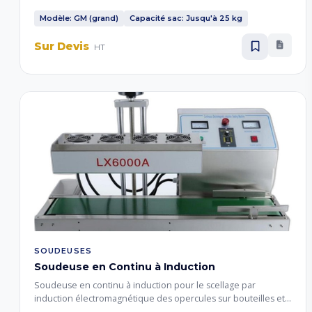
et bande de soudure robuste pour le conditionnement de
sacs lourds de grains, céréales et farine.
Modèle: GM (grand)
Capacité sac: Jusqu'à 25 kg
Sur Devis
HT
SOUDEUSES
Soudeuse en Continu à Induction
Soudeuse en continu à induction pour le scellage par
induction électromagnétique des opercules sur bouteilles et
bocaux. Garantit une étanchéité parfaite et une inviolabilité