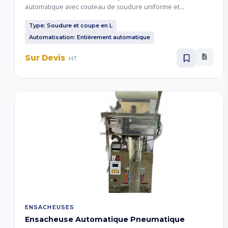
automatique avec couteau de soudure uniforme et
perforateurs pour l'évacuation de l'air. Lame en alliage
résistant à la chaleur revêtue de Téflon, tubes chauffants inox.
Type: Soudure et coupe en L
Convient aux industries pharmaceutique, alimentaire,
Automatisation: Entièrement automatique
cosmétique et céramique.
Sur Devis
HT
ENSACHEUSES
Ensacheuse Automatique Pneumatique