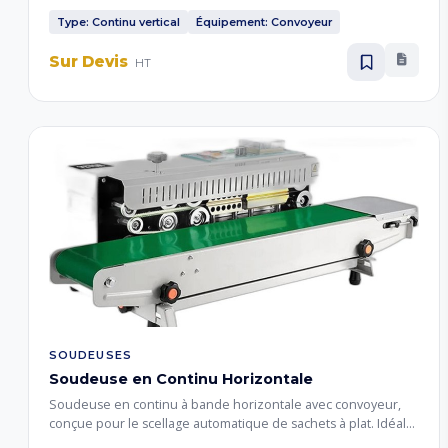
remplis maintenus en position verticale. Soudure régulière et
continue pour les lignes de conditionnement de produits en
Type: Continu vertical
Équipement: Convoyeur
poudre et granuleux.
Sur Devis
HT
SOUDEUSES
Soudeuse en Continu Horizontale
Soudeuse en continu à bande horizontale avec convoyeur,
conçue pour le scellage automatique de sachets à plat. Idéale
pour le conditionnement en continu de produits légers,