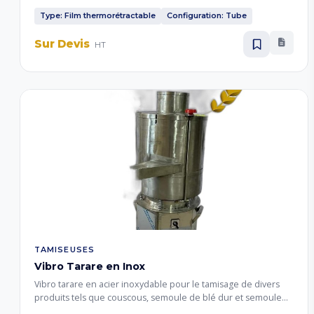
conditionnement stable. La machine peut être personnalisée
en fonction de la taille du produit emballé.
Type: Film thermorétractable
Configuration: Tube
Sur Devis
HT
TAMISEUSES
Vibro Tarare en Inox
Vibro tarare en acier inoxydable pour le tamisage de divers
produits tels que couscous, semoule de blé dur et semoule
d'orge. Disponible avec 2 tamis et 3 sorties, ou 3 tamis avec 4