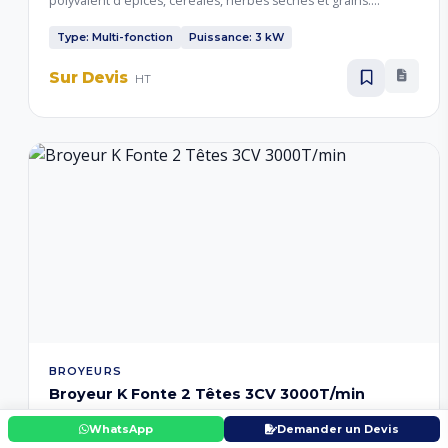
polyvalent d'épices, céréales, herbes sèches et grains.
Robuste et polyvalent, adapté aux ateliers et petites industries
agroalimentaires.
Type: Multi-fonction
Puissance: 3 kW
Sur Devis
HT
BROYEURS
Broyeur K Fonte 2 Têtes 3CV 3000T/min
Broyeur en fonte modèle K à 2 têtes, moteur de 3 CV tournant
WhatsApp
Demander un Devis
à 3000 tours/minute. Construction robuste en fonte pour un