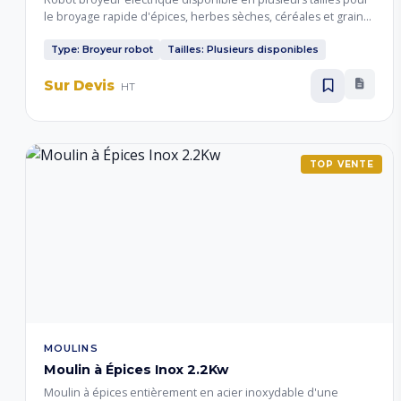
le broyage rapide d'épices, herbes sèches, céréales et grains.
Idéal pour les petites unités, cuisines professionnelles et
coopératives.
Type: Broyeur robot
Tailles: Plusieurs disponibles
Sur Devis
HT
TOP VENTE
MOULINS
Moulin à Épices Inox 2.2Kw
Moulin à épices entièrement en acier inoxydable d'une