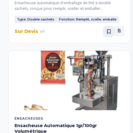
Ensacheuse automatique d'emballage de thé à double
sachets, conçue pour remplir, sceller et emballer
automatiquement deux sachets de thé simultanément.
Garantit une production rapide, précise et conforme aux
Type: Double sachets
Fonction: Remplit, scelle, emballe
standards de qualité, idéale pour les marques de thé.
Sur Devis
HT
ENSACHEUSES
Ensacheuse Automatique 1gr/100gr
Volumétrique