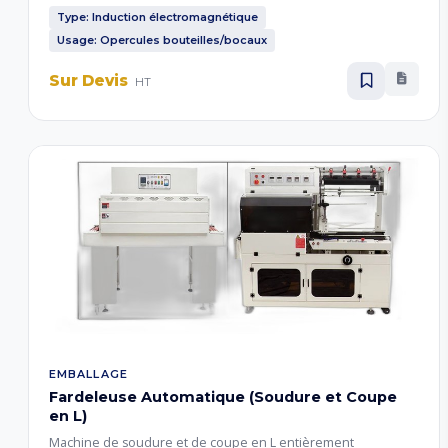
des contenants alimentaires, cosmétiques et
Type: Induction électromagnétique
pharmaceutiques.
Usage: Opercules bouteilles/bocaux
Sur Devis
HT
EMBALLAGE
Fardeleuse Automatique (Soudure et Coupe
en L)
Machine de soudure et de coupe en L entièrement