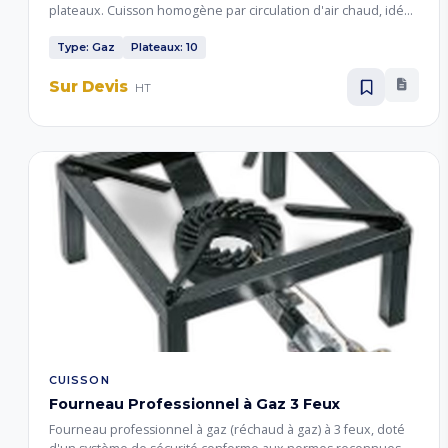
plateaux. Cuisson homogène par circulation d'air chaud, idéal
pour boulangeries, pâtisseries et restaurants. Plateau de
boulangerie 400x600mm, température réglable de 20°C à
Type: Gaz
Plateaux: 10
300°C.
Sur Devis
HT
CUISSON
Fourneau Professionnel à Gaz 3 Feux
Fourneau professionnel à gaz (réchaud à gaz) à 3 feux, doté