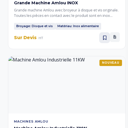
Grande Machine Amlou INOX
Grande machine Amlou avec broyeur à disque et vis originale.
Toutes les pièces en contact avec le produit sont en inox
alimentaire. Pour l'obtention d'Amlou à partir d'amandes,
d'arachides et de pistaches. Disponible en 220V et 380V,
Broyage: Disque et vis
Matériau: Inox alimentaire
posée sur 4 roues pour faciliter le déplacement.
Sur Devis
HT
NOUVEAU
MACHINES AMLOU