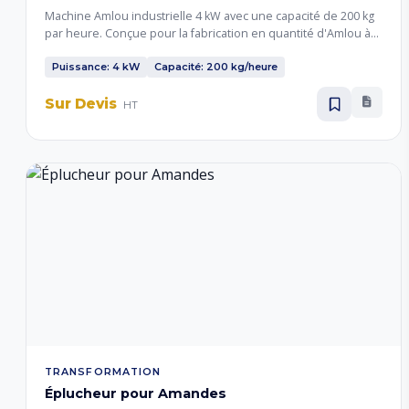
Machine Amlou industrielle 4 kW avec une capacité de 200 kg
par heure. Conçue pour la fabrication en quantité d'Amlou à
base d'amandes, d'huile d'argan et de miel. Mélange
homogène et broyage efficace pour un usage semi-industriel
Puissance: 4 kW
Capacité: 200 kg/heure
respectant les normes d'hygiène.
Sur Devis
HT
TRANSFORMATION
Éplucheur pour Amandes