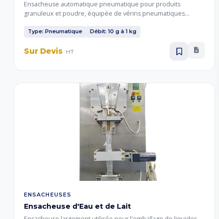
Ensacheuse automatique pneumatique pour produits
granuleux et poudre, équipée de vérins pneumatiques
donnant au sachet un aspect gonflé fiable. Idéale pour le
remplissage de couscous et semoule, débit de 10g à 1 kg,
Type: Pneumatique
Débit: 10 g à 1 kg
tension 220 volts.
Sur Devis
HT
ENSACHEUSES
Ensacheuse d'Eau et de Lait
Ensacheuse largement utilisée pour l'emballage de liquides