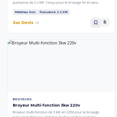
puissance de 2.2 kW. Conçu pour le broyage fin et sans
poussière des épices, herbes aromatiques et grains.
Construction hygiénique pour usage alimentaire
Matériau: Inox
Puissance: 2.2 kW
professionnel.
Sur Devis
HT
BROYEURS
Broyeur Multi-fonction 3kw 220v
Broyeur multi-fonction de 3 kW en 220V pour le broyage