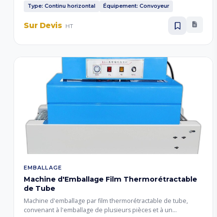
sachets de thé, épices et petits emballages alimentaires.
Type: Continu horizontal
Équipement: Convoyeur
Sur Devis
HT
EMBALLAGE
Machine d'Emballage Film Thermorétractable
de Tube
Machine d'emballage par film thermorétractable de tube,
convenant à l'emballage de plusieurs pièces et à un