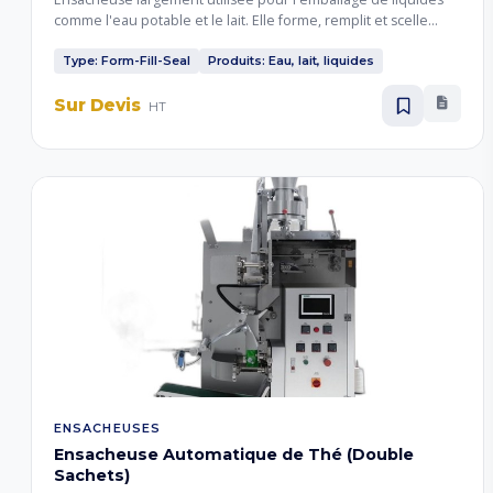
comme l'eau potable et le lait. Elle forme, remplit et scelle
automatiquement des sachets plastiques, assurant une
hygiène optimale, une grande rapidité de production et une
Type: Form-Fill-Seal
Produits: Eau, lait, liquides
réduction des coûts d'emballage, particulièrement adaptée
Sur Devis
aux marchés locaux.
HT
ENSACHEUSES
Ensacheuse Automatique de Thé (Double
Sachets)