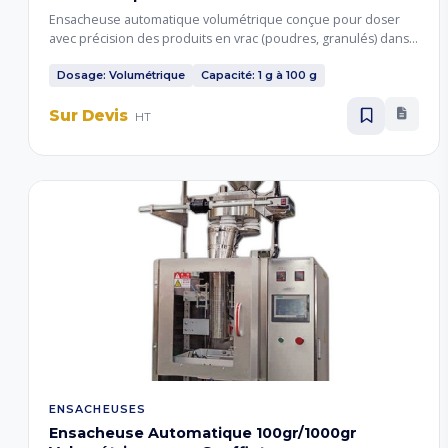
Ensacheuse automatique volumétrique conçue pour doser
avec précision des produits en vrac (poudres, granulés) dans
des sachets, avec une capacité de remplissage de 1 gramme à
100 grammes par sachet. Idéale pour épices, café et petits
Dosage: Volumétrique
Capacité: 1 g à 100 g
dosages.
Sur Devis
HT
ENSACHEUSES
Ensacheuse Automatique 100gr/1000gr