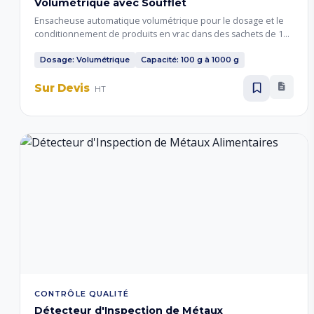
Volumétrique avec Soufflet
Ensacheuse automatique volumétrique pour le dosage et le
conditionnement de produits en vrac dans des sachets de 100
à 1000 grammes. Forme des sachets à soufflet (pli latéral) pour
augmenter le volume et améliorer la stabilité du paquet.
Dosage: Volumétrique
Capacité: 100 g à 1000 g
Sur Devis
HT
CONTRÔLE QUALITÉ
Détecteur d'Inspection de Métaux