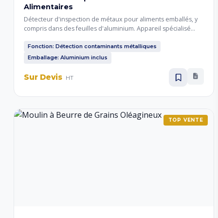
Alimentaires
Détecteur d'inspection de métaux pour aliments emballés, y
compris dans des feuilles d'aluminium. Appareil spécialisé
conçu pour détecter la présence de contaminants métalliques
dans les produits alimentaires, même emballés dans des
Fonction: Détection contaminants métalliques
matériaux conducteurs. Garantit la sécurité alimentaire et la
Emballage: Aluminium inclus
conformité aux normes d'hygiène.
Sur Devis
HT
TOP VENTE