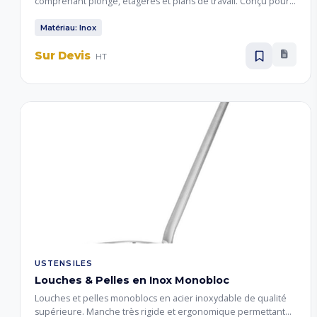
comprenant plonge, étagères et plans de travail. Conçu pour
les cuisines professionnelles, restaurants et collectivités
nécessitant des installations hygiéniques et durables.
Matériau: Inox
Sur Devis
HT
USTENSILES
Louches & Pelles en Inox Monobloc
Louches et pelles monoblocs en acier inoxydable de qualité
supérieure. Manche très rigide et ergonomique permettant