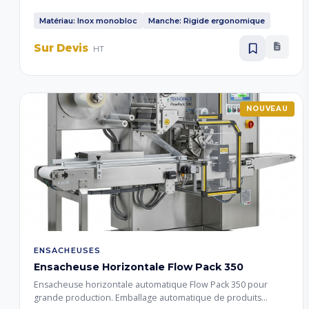
une bonne prise en main même avec les mains humides.
Construction solide qui ne se plie pas après une utilisation
Matériau: Inox monobloc
Manche: Rigide ergonomique
intensive, résistante à la rouille et durable.
Sur Devis
HT
NOUVEAU
ENSACHEUSES
Ensacheuse Horizontale Flow Pack 350
Ensacheuse horizontale automatique Flow Pack 350 pour
grande production. Emballage automatique de produits