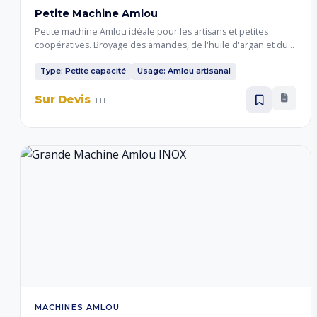
Petite Machine Amlou
Petite machine Amlou idéale pour les artisans et petites
coopératives. Broyage des amandes, de l'huile d'argan et du
miel pour produire l'Amlou traditionnel marocain en petites
quantités.
Type: Petite capacité
Usage: Amlou artisanal
Sur Devis
HT
MACHINES AMLOU