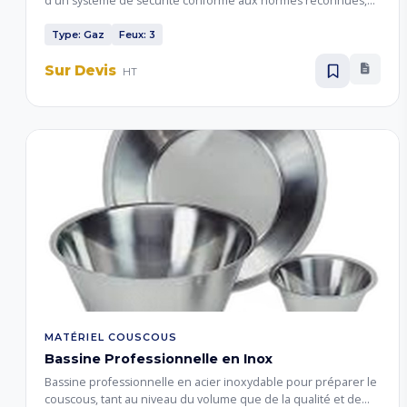
d'un système de sécurité conforme aux normes reconnues,
livré avec tous les accessoires de fonctionnement. Idéal pour
la cuisson de grandes quantités dans les cuisines
Type: Gaz
Feux: 3
professionnelles.
Sur Devis
HT
MATÉRIEL COUSCOUS
Bassine Professionnelle en Inox
Bassine professionnelle en acier inoxydable pour préparer le
couscous, tant au niveau du volume que de la qualité et de