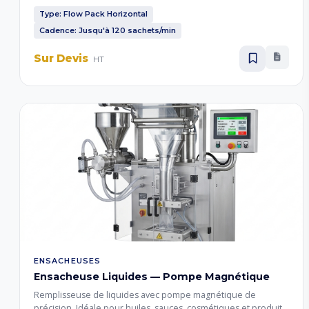
alimentaires, cosmétiques et pharmaceutiques en sachets
hermétiques.
Type: Flow Pack Horizontal
Cadence: Jusqu'à 120 sachets/min
Sur Devis
HT
ENSACHEUSES
Ensacheuse Liquides — Pompe Magnétique
Remplisseuse de liquides avec pompe magnétique de
précision. Idéale pour huiles, sauces, cosmétiques et produits