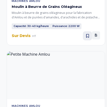
MACHINES AMLOU
Moulin à Beurre de Grains Oléagineux
Moulin à beurre de grains oléagineux pour la fabrication
d'Amlou et de purées d'amandes, d'arachides et de pistaches.
Broyage fin pour obtenir une pâte onctueuse à partir de fruits
secs oléagineux.
Capacité: 30-40 kg/heure
Puissance: 2200 W
Sur Devis
HT
MACHINES AMLOU