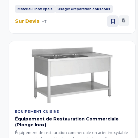
l'épaisseur de l'acier inoxydable. Robuste et durable pour un
usage professionnel intensif.
Matériau: Inox épais
Usage: Préparation couscous
Sur Devis
HT
ÉQUIPEMENT CUISINE
Équipement de Restauration Commerciale
(Plonge Inox)
Équipement de restauration commerciale en acier inoxydable