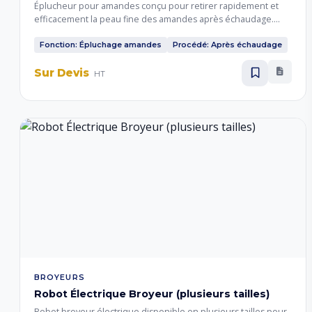
Éplucheur pour amandes conçu pour retirer rapidement et
efficacement la peau fine des amandes après échaudage.
Utilisé dans les ateliers de transformation et les industries
agroalimentaires, il assure un épluchage homogène
Fonction: Épluchage amandes
Procédé: Après échaudage
préservant la qualité et l'intégrité des amandes tout en
Sur Devis
augmentant la productivité.
HT
BROYEURS
Robot Électrique Broyeur (plusieurs tailles)
Robot broyeur électrique disponible en plusieurs tailles pour