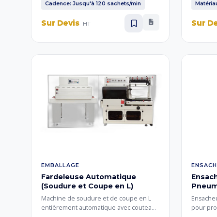
pharmaceutiques en sachets
hygiéniq
Cadence: Jusqu'à 120 sachets/min
Matéria
hermétiques.
Sur Devis
Sur D
HT
EMBALLAGE
ENSACH
Fardeleuse Automatique
Ensac
(Soudure et Coupe en L)
Pneum
Machine de soudure et de coupe en L
Ensache
entièrement automatique avec couteau
pour pro
de soudure uniforme et perforateurs
équipée