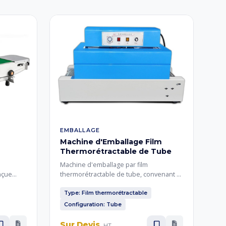
EMBALLAGE
Machine d'Emballage Film
Thermorétractable de Tube
Machine d'emballage par film
nçue
thermorétractable de tube, convenant à
 sachets
l'emballage de plusieurs pièces et à un
nnement
conditionnement stable. La machine
Type: Film thermorétractable
sachets
peut être personnalisée en fonction de
Configuration: Tube
ges
la taille du produit emballé.
Sur Devis
HT