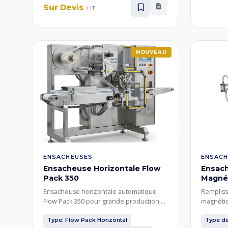
Sur Devis
HT
NOUVEAU
ENSACHEUSES
ENSACH
Ensacheuse Horizontale Flow
Ensac
Pack 350
Magné
Ensacheuse horizontale automatique
Rempliss
Flow Pack 350 pour grande production.
magnétiq
Emballage automatique de produits
huiles, 
alimentaires, cosmétiques et
chimique
Type: Flow Pack Horizontal
Type d