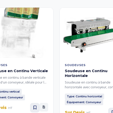
USES
SOUDEUSES
se en Continu Verticale
Soudeuse en Continu
Horizontale
 en continu à bande verticale
d'un convoyeur, idéale pour le
Soudeuse en continu à bande
 automatique de sachets remplis
horizontale avec convoyeur, co
s en position verticale.
pour le scellage automatique de
ntinu vertical
régulière et continue pour les
à plat. Idéale pour le conditio
Type: Continu horizontal
ment: Convoyeur
e conditionnement de produits
en continu de produits légers, 
Équipement: Convoyeur
e et granuleux.
de thé, épices et petits emballa
evis
HT
alimentaires.
Sur Devis
HT