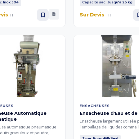
ue.
pour le conditionnement de sac
u: Inox 304
Capacité sac: Jusqu'à 25 kg
de grains, céréales et farine.
evis
Sur Devis
HT
HT
EUSES
ENSACHEUSES
heuse Automatique
Ensacheuse d'Eau et de 
atique
Ensacheuse largement utilisée 
use automatique pneumatique
l'emballage de liquides comme 
duits granuleux et poudre,
potable et le lait. Elle forme, rem
 de vérins pneumatiques
scelle automatiquement des sa
Type: Form-Fill-Seal