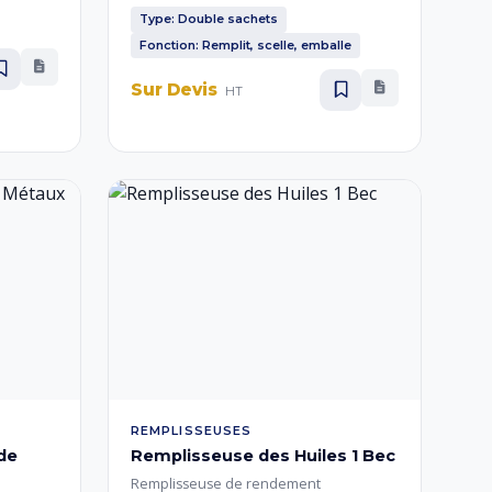
e
automatiquement deux sachets de thé
Type: Double sachets
e
simultanément. Garantit une production
Fonction: Remplit, scelle, emballe
s coûts
rapide, précise et conforme aux
adaptée
standards de qualité, idéale pour les
Sur Devis
HT
marques de thé.
REMPLISSEUSES
de
Remplisseuse des Huiles 1 Bec
Remplisseuse de rendement