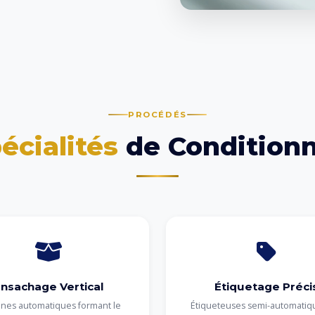
PROCÉDÉS
écialités
de Condition
nsachage Vertical
Étiquetage Préci
nes automatiques formant le
Étiqueteuses semi-automatiq