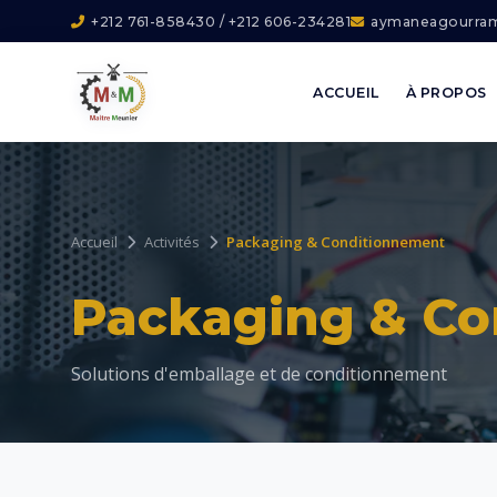
+212 761-858430 / +212 606-234281
aymaneagourra
ACCUEIL
À PROPOS
Accueil
Activités
Packaging & Conditionnement
PRODUITS
Packaging & Co
Packaging & Co
Solutions d'emballage et de conditionnement
BROYAGE & MOUTU
Broyage & Mout