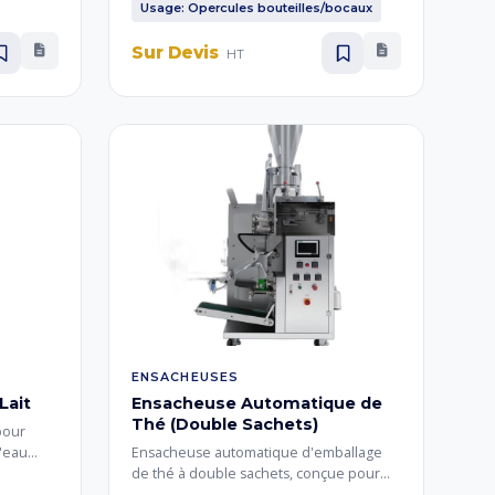
s lourds
étanchéité parfaite et une inviolabilité
Usage: Opercules bouteilles/bocaux
des contenants alimentaires,
cosmétiques et pharmaceutiques.
Sur Devis
HT
ENSACHEUSES
Lait
Ensacheuse Automatique de
Thé (Double Sachets)
pour
l'eau
Ensacheuse automatique d'emballage
plit et
de thé à double sachets, conçue pour
chets
remplir, sceller et emballer