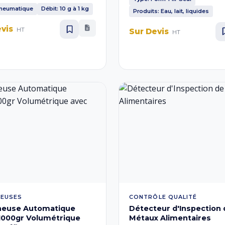
au sachet un aspect gonflé
plastiques, assurant une hygièn
Pneumatique
Débit: 10 g à 1 kg
Produits: Eau, lait, liquides
déale pour le remplissage de
optimale, une grande rapidité d
evis
 et semoule, débit de 10g à 1
production et une réduction de
HT
Sur Devis
HT
on 220 volts.
d'emballage, particulièrement 
aux marchés locaux.
EUSES
CONTRÔLE QUALITÉ
heuse Automatique
Détecteur d'Inspection 
1000gr Volumétrique
Métaux Alimentaires