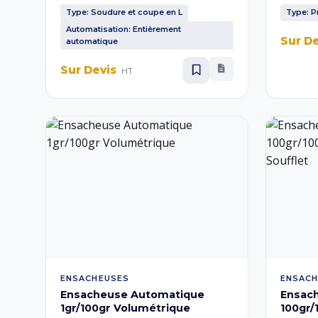
pour l'évacuation de l'air. Lame en alliage
donnant 
Type: Soudure et coupe en L
Type: 
résistant à la chaleur revêtue de Téflon,
fiable. I
Automatisation: Entièrement
Sur D
tubes chauffants inox. Convient aux
couscous
automatique
industries pharmaceutique, alimentaire,
kg, tensi
cosmétique et céramique.
Sur Devis
HT
ENSACHEUSES
ENSACH
Ensacheuse Automatique
Ensac
1gr/100gr Volumétrique
100gr/