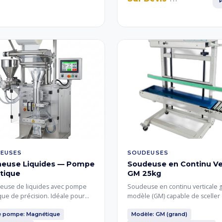
EUSES
SOUDEUSES
heuse Liquides — Pompe
Soudeuse en Continu Ve
tique
GM 25kg
euse de liquides avec pompe
Soudeuse en continu verticale 
ue de précision. Idéale pour
modèle (GM) capable de sceller
sauces, cosmétiques et produits
sachets remplis jusqu'à 25 kg. 
s liquides. Dosage précis et
renforcé et bande de soudure 
e pompe: Magnétique
Modèle: GM (grand)