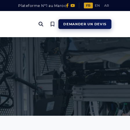
Plateforme N°1 au Maroc
FR
EN
AR
DEMANDER UN DEVIS
SÉCHAGE & TORRÉFACTION
Séchage & Torréfaction
EXTRACTION DES HUILES
Extraction des huiles