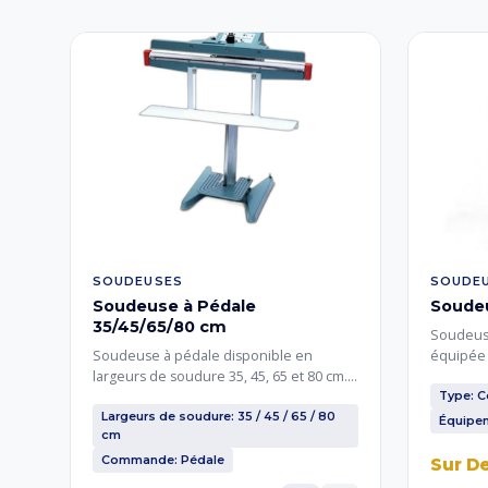
SOUDEUSES
SOUDE
Soudeuse à Pédale
Soudeu
35/45/65/80 cm
Soudeuse
Soudeuse à pédale disponible en
équipée 
largeurs de soudure 35, 45, 65 et 80 cm.
scellage
Le fonctionnement à pédale libère les
maintenu
Type: Co
deux mains pour un usage intensif.
Soudure 
Largeurs de soudure: 35 / 45 / 65 / 80
Équipe
cm
Idéale pour le scellage de sachets de
lignes d
couscous, semoule, épices et produits
en poudr
Commande: Pédale
Sur D
alimentaires.