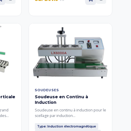
SOUDEUSES
rticale
Soudeuse en Continu à
Induction
grand
Soudeuse en continu à induction pour le
 des
scellage par induction
Convoyeur
électromagnétique des opercules sur
robuste
bouteilles et bocaux. Garantit une
Type: Induction électromagnétique