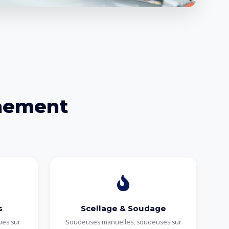
nement
s
Scellage & Soudage
ues sur
Soudeuses manuelles, soudeuses sur